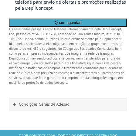
tratamento
dos meus
telefone para envio de ofertas e promoções realizadas
de dados
dados.
pela DepilConcept.
nome, email
e telefone
para envio de
Os seus dados pessoais serão tratados informaticamente pela DepilConcept,
ofertas e
Lda, pessoa coletiva 508311268, com sede na Rua Tomás Ribeiro, nº71 Piso 3,
promoções
1050-227 Lisboa, sendo utilizados única e exclusivamente pela DepilConcept,
realizadas
lda e pelas sociedades a ela coligadas e em relação de grupo, nos termos do
disposto do Art. 482 e seguintes, do Código das Sociedades Comerciais, bem
pela
como pelas empresas independentes que integram a rede de franquias
DepilConcept.
DepilConcept, não sendo cedidos a terceiros, nem transferidos para fora do
espaço europeu, ou utilizados para outras finalidades que não as de gestão,
histórico e estatísticas de compras e tratamentos realizados por si dentro da
rede de clínicas, sem prejuízo do recurso a subcontratantes ou prestadores de
serviços, desde que fique garantido o cumprimento das obrigações legais em
matéria de proteção de dados pessoais.
Condições Gerais de Adesão
DEPILCONCEPT 2024 - TODOS OS DIREITOS RESERVADOS