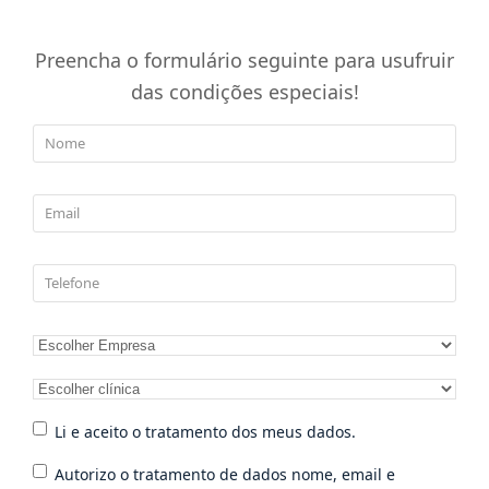
Preencha o formulário seguinte para usufruir
das condições especiais!
Nome
*
Email
*
Telefone
*
Escolher
*
empresa:
Clínica
*
pretendida
Li e aceito
*
Li e aceito o tratamento dos meus dados.
o
Autorizo o
tratamento
Autorizo o tratamento de dados nome, email e