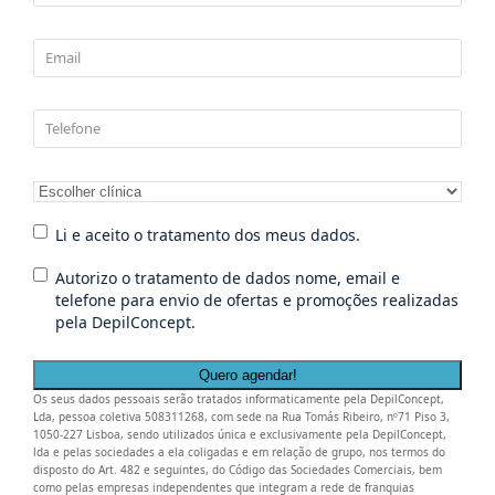
Email
*
Telefone
*
Clínica
*
pretendida
Li e aceito
*
Li e aceito o tratamento dos meus dados.
o
Autorizo o
tratamento
Autorizo o tratamento de dados nome, email e
tratamento
dos meus
telefone para envio de ofertas e promoções realizadas
de dados
dados.
pela DepilConcept.
nome, email
e telefone
para envio de
Os seus dados pessoais serão tratados informaticamente pela DepilConcept,
ofertas e
Lda, pessoa coletiva 508311268, com sede na Rua Tomás Ribeiro, nº71 Piso 3,
promoções
1050-227 Lisboa, sendo utilizados única e exclusivamente pela DepilConcept,
realizadas
lda e pelas sociedades a ela coligadas e em relação de grupo, nos termos do
disposto do Art. 482 e seguintes, do Código das Sociedades Comerciais, bem
pela
como pelas empresas independentes que integram a rede de franquias